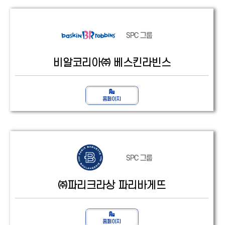
비알코리아㈜ 베스킨라빈스
㈜파리크라상 파리바게뜨