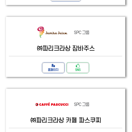
㈜파리크라상 잠바주스
㈜파리크라상 카페 파스쿠찌