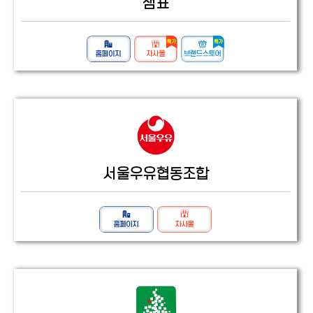
샘표
서울우유협동조합