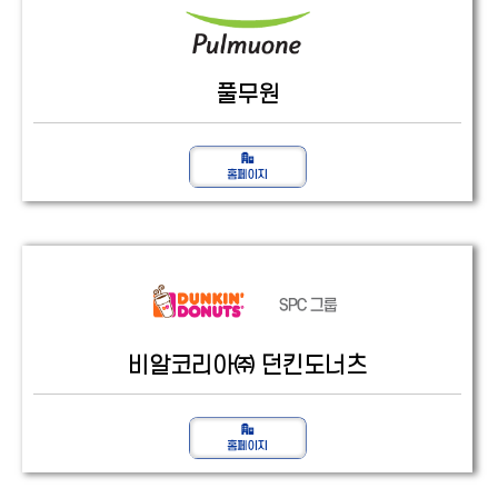
풀무원
비알코리아㈜ 던킨도너츠