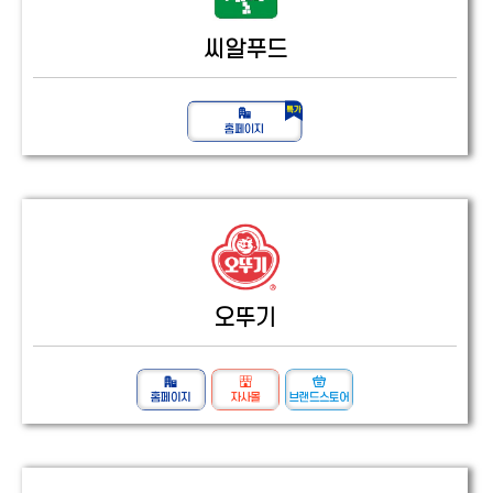
씨알푸드
오뚜기