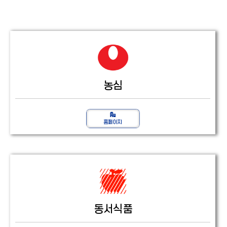
농심
동서식품